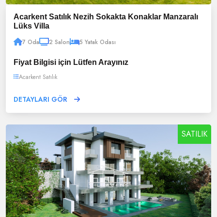
Acarkent Satılık Nezih Sokakta Konaklar Manzaralı
Lüks Villa
7 Oda
2 Salon
5 Yatak Odası
Fiyat Bilgisi için Lütfen Arayınız
Acarkent Satılık
DETAYLARI GÖR
SATILIK