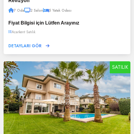
Revizyon
7 Oda
2 Salon
5 Yatak Odası
Fiyat Bilgisi için Lütfen Arayınız
Acarkent Satılık
DETAYLARI GÖR
SATILIK