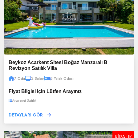
Beykoz Acarkent Sitesi Boğaz Manzaralı B
Revizyon Satılık Villa
7 Oda
2 Salon
5 Yatak Odası
Fiyat Bilgisi için Lütfen Arayınız
Acarkent Satılık
DETAYLARI GÖR
KİRALIK