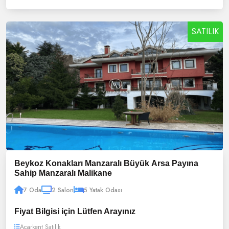
SATILIK
Beykoz Konakları Manzaralı Büyük Arsa Payına
Sahip Manzaralı Malikane
7 Oda
2 Salon
5 Yatak Odası
Fiyat Bilgisi için Lütfen Arayınız
Acarkent Satılık