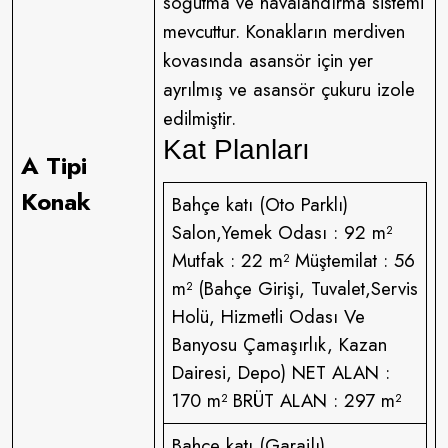
soğutma ve havalandırma sistemi
mevcuttur. Konakların merdiven
kovasında asansör için yer
ayrılmış ve asansör çukuru izole
edilmiştir.
Kat Planları
A Tipi
Konak
Bahçe katı (Oto Parklı)
Salon,Yemek Odası : 92 m²
Mutfak : 22 m² Müştemilat : 56
m² (Bahçe Girişi, Tuvalet,Servis
Holü, Hizmetli Odası Ve
Banyosu Çamaşırlık, Kazan
Dairesi, Depo) NET ALAN :
170 m² BRÜT ALAN : 297 m²
Bahçe katı (Garajlı)