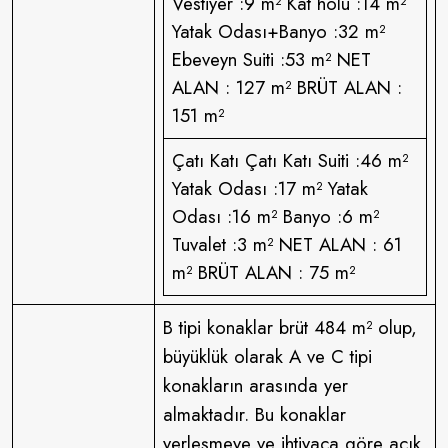
Vestiyer :9 m² Kat holü :14 m²
Yatak Odası+Banyo :32 m²
Ebeveyn Suiti :53 m² NET
ALAN : 127 m² BRÜT ALAN :
151 m²
Çatı Katı Çatı Katı Suiti :46 m²
Yatak Odası :17 m² Yatak
Odası :16 m² Banyo :6 m²
Tuvalet :3 m² NET ALAN : 61
m² BRÜT ALAN : 75 m²
B tipi konaklar brüt 484 m² olup,
büyüklük olarak A ve C tipi
konakların arasında yer
almaktadır. Bu konaklar
yerleşmeye ve ihtiyaca göre açık