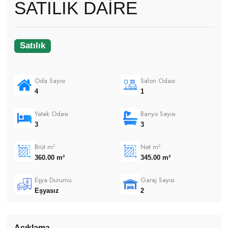
SATILIK DAİRE
Satılık
Oda Sayısı
Salon Odası
4
1
Yatak Odası
Banyo Sayısı
3
3
Brüt m²
Net m²
360.00 m²
345.00 m²
Eşya Durumu
Garaj Sayısı
Eşyasız
2
Açıklama